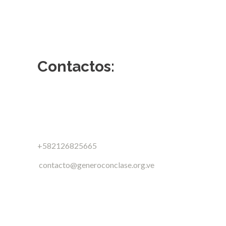
Contactos:
+582126825665
contacto@generoconclase.org.ve