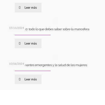
Leer más
15/11/2024
Machismo 2.0: todo lo que debes saber sobre la manosfera
Leer más
10/06/2024
Los contaminantes emergentes y la salud de las mujeres
Leer más