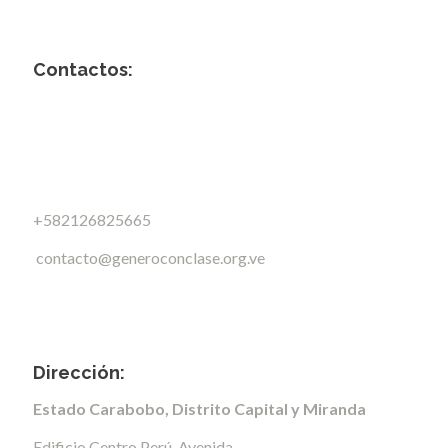
Contactos:
+582126825665
contacto@generoconclase.org.ve
Dirección:
Estado Carabobo, Distrito Capital y Miranda
Edificio Centro Perú, Avenida