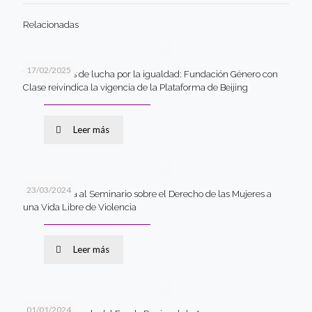
Relacionadas
17/02/2025
Tres décadas de lucha por la igualdad: Fundación Género con
Clase reivindica la vigencia de la Plataforma de Beijing
Leer más
23/03/2024
Convocatoria al Seminario sobre el Derecho de las Mujeres a
una Vida Libre de Violencia
Leer más
01/01/2024