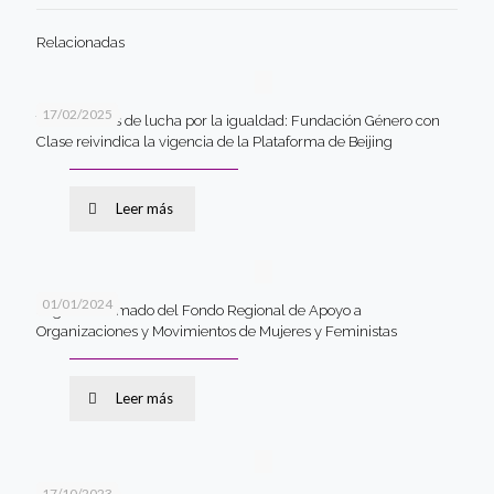
Relacionadas
17/02/2025
Tres décadas de lucha por la igualdad: Fundación Género con
Clase reivindica la vigencia de la Plataforma de Beijing
Leer más
01/01/2024
Segundo llamado del Fondo Regional de Apoyo a
Organizaciones y Movimientos de Mujeres y Feministas
Leer más
17/10/2023