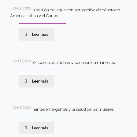
23/02/2025
Desafíos en la gestión del agua con perspectiva de género en
América Latina y el Caribe
Leer más
15/11/2024
Machismo 2.0: todo lo que debes saber sobre la manosfera
Leer más
10/06/2024
Los contaminantes emergentes y la salud de las mujeres
Leer más