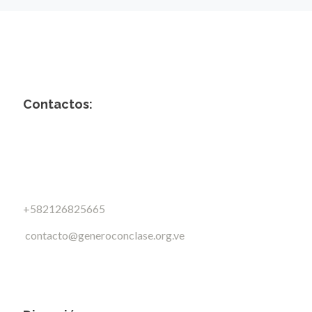
Contactos:
+582126825665
contacto@generoconclase.org.ve