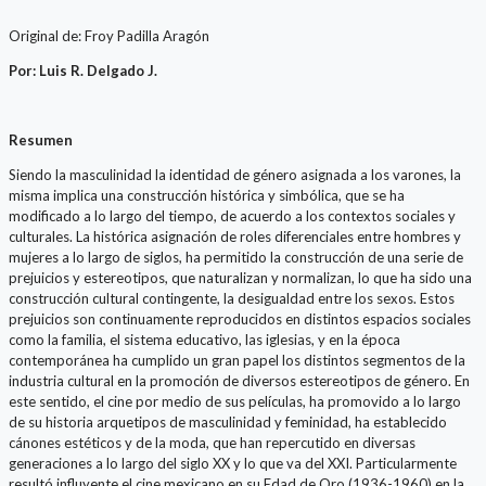
Original de: Froy Padilla Aragón
Por: Luis R. Delgado J.
Resumen
Siendo la masculinidad la identidad de género asignada a los varones, la
misma implica una construcción histórica y simbólica, que se ha
modificado a lo largo del tiempo, de acuerdo a los contextos sociales y
culturales. La histórica asignación de roles diferenciales entre hombres y
mujeres a lo largo de siglos, ha permitido la construcción de una serie de
prejuicios y estereotipos, que naturalizan y normalizan, lo que ha sido una
construcción cultural contingente, la desigualdad entre los sexos. Estos
prejuicios son continuamente reproducidos en distintos espacios sociales
como la familia, el sistema educativo, las iglesias, y en la época
contemporánea ha cumplido un gran papel los distintos segmentos de la
industria cultural en la promoción de diversos estereotipos de género. En
este sentido, el cine por medio de sus películas, ha promovido a lo largo
de su historia arquetipos de masculinidad y feminidad, ha establecido
cánones estéticos y de la moda, que han repercutido en diversas
generaciones a lo largo del siglo XX y lo que va del XXI. Particularmente
resultó influyente el cine mexicano en su Edad de Oro (1936-1960) en la