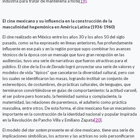
industria para tratar de mantenerla a flote
[19]
.
El cine mexicano y su influencia en la construcción de la
masculinidad hegemónica en América Latina (1936-1960)
El cine realizado en México entre los años 30 y los años 50 del siglo
pasado, como se ha expresado en líneas anteriores, fue profundamente
influyente en ese país y en la región porque supo combinar los avances
técnicos de la época con un mensaje que tuvo gran recepción en las
audiencias, tuvo una serie de narrativas que fueron atractivas para el
público. El cine de la
Era de Dorada
logró proyectar una serie de valores y
modelos de vida “típicos” que cancelaron la diversidad cultural, pero con
los cuales se identificaron las masas, logrando instituir un conjunto de
estereotipos, de costumbres, de prácticas culturales, de lenguajes, que
terminaron convirtiéndose en guías de comportamiento: la actitud varonil,
el ser pobre pero honrado, la feminidad sumisa y complaciente, la
maternidad, las relaciones de parentesco, el adulterio como práctica
masculina, entre otros. De esta forma, el cine mexicano fue un mecanismo
importante en la construcción de la identidad nacional y popular inspirada
en la Revolución de Pancho Villa y Emiliano Zapata
[20]
.
El modelo del
star system
presente en el cine mexicano, tiene una serie de
implicaciones simbólicas, los actores y las actrices no solo personificaron