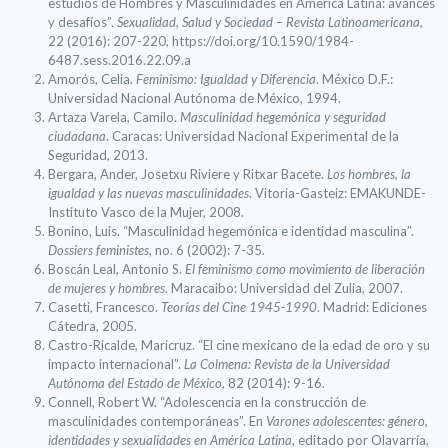
estudios de Hombres y Masculinidades en América Latina: avances
y desafíos”.
Sexualidad, Salud y Sociedad – Revista Latinoamericana,
22 (2016): 207-220, https://doi.org/10.1590/1984-
6487.sess.2016.22.09.a
Amorós, Celia.
Feminismo: Igualdad y Diferencia
. México D.F.:
Universidad Nacional Autónoma de México, 1994.
Artaza Varela, Camilo.
Masculinidad hegemónica y seguridad
ciudadana
. Caracas: Universidad Nacional Experimental de la
Seguridad, 2013.
Bergara, Ander, Josetxu Riviere y Ritxar Bacete.
Los hombres, la
igualdad y las nuevas masculinidades
. Vitoria-Gasteiz: EMAKUNDE-
Instituto Vasco de la Mujer, 2008.
Bonino, Luis. “Masculinidad hegemónica e identidad masculina”.
Dossiers feministes
, no. 6 (2002): 7-35.
Boscán Leal, Antonio S.
El feminismo como movimiento de liberación
de mujeres y hombres
. Maracaibo: Universidad del Zulia, 2007.
Casetti, Francesco.
Teorías del Cine 1945-1990
. Madrid: Ediciones
Cátedra, 2005.
Castro-Ricalde, Maricruz. “El cine mexicano de la edad de oro y su
impacto internacional”.
La Colmena: Revista de la Universidad
Autónoma del Estado de México
, 82 (2014): 9-16.
Connell, Robert W. “Adolescencia en la construcción de
masculinidades contemporáneas”. En
Varones adolescentes: género,
identidades y sexualidades en América Latina
, editado por Olavarría,