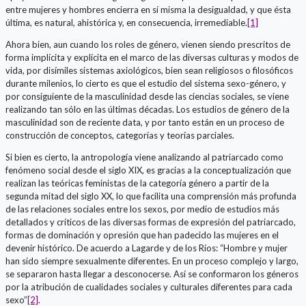
entre mujeres y hombres encierra en sí misma la desigualdad, y que ésta
última, es natural, ahistórica y, en consecuencia, irremediable.
[1]
Ahora bien, aun cuando los roles de género, vienen siendo prescritos de
forma implícita y explícita en el marco de las diversas culturas y modos de
vida, por disímiles sistemas axiológicos, bien sean religiosos o filosóficos
durante milenios, lo cierto es que el estudio del sistema sexo-género, y
por consiguiente de la masculinidad desde las ciencias sociales, se viene
realizando tan sólo en las últimas décadas. Los estudios de género de la
masculinidad son de reciente data, y por tanto están en un proceso de
construcción de conceptos, categorías y teorías parciales.
Si bien es cierto, la antropología viene analizando al patriarcado como
fenómeno social desde el siglo XIX, es gracias a la conceptualización que
realizan las teóricas feministas de la categoría género a partir de la
segunda mitad del siglo XX, lo que facilita una comprensión más profunda
de las relaciones sociales entre los sexos, por medio de estudios más
detallados y críticos de las diversas formas de expresión del patriarcado,
formas de dominación y opresión que han padecido las mujeres en el
devenir histórico. De acuerdo a Lagarde y de los Ríos: “Hombre y mujer
han sido siempre sexualmente diferentes. En un proceso complejo y largo,
se separaron hasta llegar a desconocerse. Así se conformaron los géneros
por la atribución de cualidades sociales y culturales diferentes para cada
sexo”
[2]
.