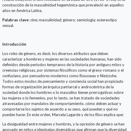
construcción de la masculinidad hegemónica que prevaleció en aquellos
años en América Latina.
Palabras clave:
cine; masculinidad; género; semiología; estereotipo
sexual.
Introducción
Los roles de género, es decir, los diversos atributos que deben
caracterizar a hombres y mujeres en las sociedades humanas, han sido
definidos desde periodos tempranos de la historia por antiguos mitos y
creencias religiosas, por sistemas filosóficos como el greco-romano o el
confuciano, por pensadores modernos como Rousseau o Nietzsche.
Todos estos modos de pensamiento y conciencia social han propiciado
formas de organización jerárquica patriarcal y androcéntrica de la
sociedad donde los hombres o lo masculino tienen prerrogativas sobre
las mujeres o lo femenino, por lo tanto, se han tratado de sociedades
atravesadas por mandatos de comportamiento, cómo deben actuar y
comportarse los sujetos de acuerdo a su sexo, qué pueden y qué no
pueden hacer. En este orden, Marcela Lagarde y de los Ríos explica que:
La desigualdad entre mujeres y hombres, y la opresión de género se han
apoyado en mitos e ideologías dogmáticas que afirman que la diversidad