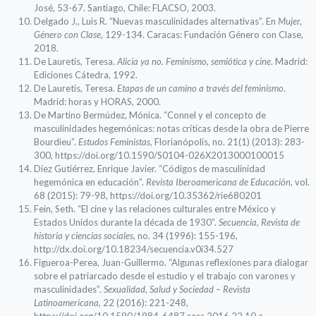
José, 53-67. Santiago, Chile: FLACSO, 2003.
Delgado J., Luis R. “Nuevas masculinidades alternativas”. En
Mujer,
Género con Clase
, 129-134. Caracas: Fundación Género con Clase,
2018.
De Lauretis, Teresa.
Alicia ya no. Feminismo, semiótica y cine
. Madrid:
Ediciones Cátedra, 1992.
De Lauretis, Teresa.
Etapas de un camino a través del feminismo
.
Madrid: horas y HORAS, 2000.
De Martino Bermúdez, Mónica. “Connel y el concepto de
masculinidades hegemónicas: notas críticas desde la obra de Pierre
Bourdieu”.
Estudos Feministas
, Florianópolis, no. 21(1) (2013): 283-
300, https://doi.org/10.1590/S0104-026X2013000100015
Díez Gutiérrez, Enrique Javier. “Códigos de masculinidad
hegemónica en educación”.
Revista Iberoamericana de Educación
, vol.
68 (2015): 79-98, https://doi.org/10.35362/rie680201
Fein, Seth. “El cine y las relaciones culturales entre México y
Estados Unidos durante la década de 1930”.
Secuencia, Revista de
historia y ciencias sociales
, no. 34 (1996): 155-196,
http://dx.doi.org/10.18234/secuencia.v0i34.527
Figueroa-Perea, Juan-Guillermo. “Algunas reflexiones para dialogar
sobre el patriarcado desde el estudio y el trabajo con varones y
masculinidades”.
Sexualidad, Salud y Sociedad – Revista
Latinoamericana,
22 (2016): 221-248,