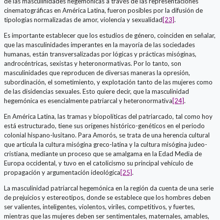
de las masculinidades hegemónicas a través de las representaciones
cinematográficas en América Latina, fueron posibles por la difusión de
tipologías normalizadas de amor, violencia y sexualidad
[23]
.
Es importante establecer que los estudios de género, coinciden en señalar,
que las masculinidades imperantes en la mayoría de las sociedades
humanas, están transversalizadas por lógicas y prácticas misóginas,
androcéntricas, sexistas y heteronormativas. Por lo tanto, son
masculinidades que reproducen de diversas maneras la opresión,
subordinación, el sometimiento, y explotación tanto de las mujeres como
de las disidencias sexuales. Esto quiere decir, que la masculinidad
hegemónica es esencialmente patriarcal y heteronormativa
[24]
.
En América Latina, las tramas y biopolíticas del patriarcado, tal como hoy
está estructurado, tiene sus orígenes histórico-genéticos en el periodo
colonial hispano-lusitano. Para Amorós, se trata de una herencia cultural
que articula la cultura misógina greco-latina y la cultura misógina judeo-
cristiana, mediante un proceso que se amalgama en la Edad Media de
Europa occidental, y tuvo en el catolicismo su principal vehículo de
propagación y argumentación ideológica
[25]
.
La masculinidad patriarcal hegemónica en la región da cuenta de una serie
de prejuicios y estereotipos, donde se establece que los hombres deben
ser valientes, inteligentes, violentos, viriles, competitivos, y fuertes,
mientras que las mujeres deben ser sentimentales, maternales, amables,