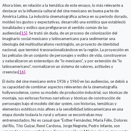
Ahora bien, en relación a la temática de este ensayo, lo más relevante a
destacar es la influencia cultural del cine mexicano en buena parte de
América Latina. La industria cinematográfica azteca en su periodo dorado,
moldeó los gustos y expectativas, desarrolló una estética que estableció
tonalidades y estilos que prefiguraron el sentido común de las
audiencias
[15]
. Se trató sin duda, de un proceso de colonización del
imaginario social mexicano y latinoamericano para sedimentar una
ideología del multiculturalismo restringido, un proyecto de identidad
nacional, que terminó transnacionalizándose en la región. La proyección en
las películas de un conjunto de personajes y estilos de vida, construyeron
y naturalizaron un estereotipo de “lo mexicano”, y por extensión de “lo
latinoamericano”, normalizaron un sistema de valores, actitudes y
creencias
[16]
.
El éxito del cine mexicano entre 1936 y 1960 en las audiencias, se debió a
su capacidad de combinar aspectos relevantes de la cinematografía
hollywoodense, como su modelo de producción industrial, sus técnicas de
montaje, sus exitosas formas narrativas y técnicas de construcción de
personajes bajo el modelo del
star system
, con historias, temáticas y
elementos estéticos más afines a la sensibilidad latinoamericana en una
etapa donde todavía lo rural y urbano se encontraban muy
entremezclados. No es casual que “Esther Fernández, María Félix, Dolores
del Río, Tito Guízar, René Cardona, Jorge Negrete, Pedro Infante, son