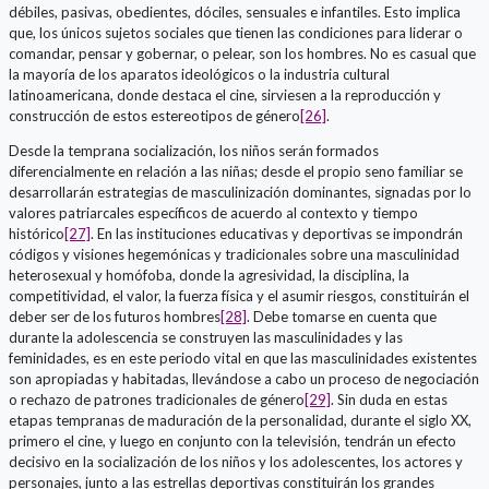
débiles, pasivas, obedientes, dóciles, sensuales e infantiles. Esto implica
que, los únicos sujetos sociales que tienen las condiciones para liderar o
comandar, pensar y gobernar, o pelear, son los hombres. No es casual que
la mayoría de los aparatos ideológicos o la industria cultural
latinoamericana, donde destaca el cine, sirviesen a la reproducción y
construcción de estos estereotipos de género
[26]
.
Desde la temprana socialización, los niños serán formados
diferencialmente en relación a las niñas; desde el propio seno familiar se
desarrollarán estrategias de masculinización dominantes, signadas por lo
valores patriarcales específicos de acuerdo al contexto y tiempo
histórico
[27]
. En las instituciones educativas y deportivas se impondrán
códigos y visiones hegemónicas y tradicionales sobre una masculinidad
heterosexual y homófoba, donde la agresividad, la disciplina, la
competitividad, el valor, la fuerza física y el asumir riesgos, constituirán el
deber ser de los futuros hombres
[28]
. Debe tomarse en cuenta que
durante la adolescencia se construyen las masculinidades y las
feminidades, es en este periodo vital en que las masculinidades existentes
son apropiadas y habitadas, llevándose a cabo un proceso de negociación
o rechazo de patrones tradicionales de género
[29]
. Sin duda en estas
etapas tempranas de maduración de la personalidad, durante el siglo XX,
primero el cine, y luego en conjunto con la televisión, tendrán un efecto
decisivo en la socialización de los niños y los adolescentes, los actores y
personajes, junto a las estrellas deportivas constituirán los grandes