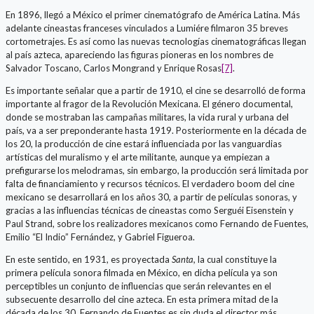
En 1896, llegó a México el primer cinematógrafo de América Latina. Más
adelante cineastas franceses vinculados a Lumiére filmaron 35 breves
cortometrajes. Es así como las nuevas tecnologías cinematográficas llegan
al país azteca, apareciendo las figuras pioneras en los nombres de
Salvador Toscano, Carlos Mongrand y Enrique Rosas
[7]
.
Es importante señalar que a partir de 1910, el cine se desarrolló de forma
importante al fragor de la Revolución Mexicana. El género documental,
donde se mostraban las campañas militares, la vida rural y urbana del
país, va a ser preponderante hasta 1919. Posteriormente en la década de
los 20, la producción de cine estará influenciada por las vanguardias
artísticas del muralismo y el arte militante, aunque ya empiezan a
prefigurarse los melodramas, sin embargo, la producción será limitada por
falta de financiamiento y recursos técnicos. El verdadero boom del cine
mexicano se desarrollará en los años 30, a partir de películas sonoras, y
gracias a las influencias técnicas de cineastas como Serguéi Eisenstein y
Paul Strand, sobre los realizadores mexicanos como Fernando de Fuentes,
Emilio “El Indio” Fernández, y Gabriel Figueroa.
En este sentido, en 1931, es proyectada
Santa,
la cual constituye la
primera película sonora filmada en México, en dicha película ya son
perceptibles un conjunto de influencias que serán relevantes en el
subsecuente desarrollo del cine azteca. En esta primera mitad de la
década de los 30, Fernando de Fuentes es sin duda el director más