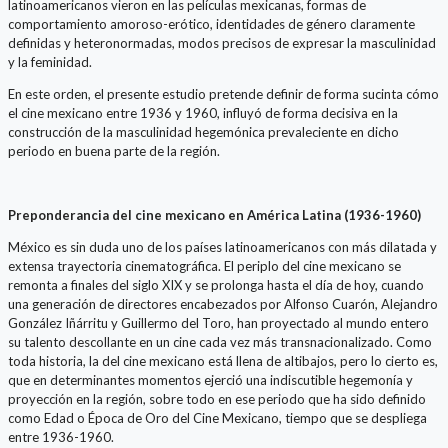
latinoamericanos vieron en las películas mexicanas, formas de
comportamiento amoroso-erótico, identidades de género claramente
definidas y heteronormadas, modos precisos de expresar la masculinidad
y la feminidad.
En este orden, el presente estudio pretende definir de forma sucinta cómo
el cine mexicano entre 1936 y 1960, influyó de forma decisiva en la
construcción de la masculinidad hegemónica prevaleciente en dicho
periodo en buena parte de la región.
Preponderancia del cine mexicano en América Latina (1936-1960)
México es sin duda uno de los países latinoamericanos con más dilatada y
extensa trayectoria cinematográfica. El periplo del cine mexicano se
remonta a finales del siglo XIX y se prolonga hasta el día de hoy, cuando
una generación de directores encabezados por Alfonso Cuarón, Alejandro
González Iñárritu y Guillermo del Toro, han proyectado al mundo entero
su talento descollante en un cine cada vez más transnacionalizado. Como
toda historia, la del cine mexicano está llena de altibajos, pero lo cierto es,
que en determinantes momentos ejerció una indiscutible hegemonía y
proyección en la región, sobre todo en ese periodo que ha sido definido
como Edad o Época de Oro del Cine Mexicano, tiempo que se despliega
entre 1936-1960.