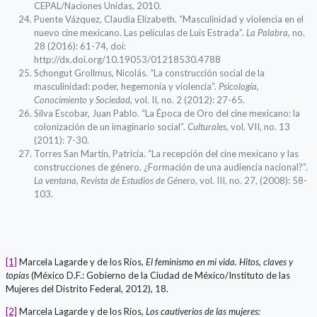
CEPAL/Naciones Unidas, 2010.
Puente Vázquez, Claudia Elizabeth. “Masculinidad y violencia en el
nuevo cine mexicano. Las películas de Luis Estrada”.
La Palabra
, no.
28 (2016): 61-74, doi:
http://dx.doi.org/10.19053/01218530.4788
Schongut Grollmus, Nicolás. “La construcción social de la
masculinidad: poder, hegemonía y violencia”.
Psicología,
Conocimiento y Sociedad
, vol. II, no. 2 (2012): 27-65.
Silva Escobar, Juan Pablo. “La Época de Oro del cine mexicano: la
colonización de un imaginario social”.
Culturales
, vol. VII, no. 13
(2011): 7-30.
Torres San Martín, Patricia. “La recepción del cine mexicano y las
construcciones de género. ¿Formación de una audiencia nacional?”.
La ventana, Revista de Estudios de Género
, vol. III, no. 27, (2008): 58-
103.
[1]
Marcela Lagarde y de los Ríos,
El feminismo en mi vida. Hitos, claves y
topías
(México D.F.: Gobierno de la Ciudad de México/Instituto de las
Mujeres del Distrito Federal, 2012), 18.
[2]
Marcela Lagarde y de los Ríos,
Los cautiverios de las mujeres: