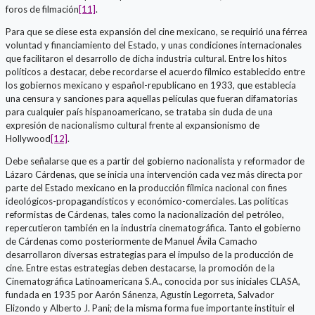
foros de filmación
[11]
.
Para que se diese esta expansión del cine mexicano, se requirió una férrea
voluntad y financiamiento del Estado, y unas condiciones internacionales
que facilitaron el desarrollo de dicha industria cultural. Entre los hitos
políticos a destacar, debe recordarse el acuerdo fílmico establecido entre
los gobiernos mexicano y español-republicano en 1933, que establecía
una censura y sanciones para aquellas películas que fueran difamatorias
para cualquier país hispanoamericano, se trataba sin duda de una
expresión de nacionalismo cultural frente al expansionismo de
Hollywood
[12]
.
Debe señalarse que es a partir del gobierno nacionalista y reformador de
Lázaro Cárdenas, que se inicia una intervención cada vez más directa por
parte del Estado mexicano en la producción fílmica nacional con fines
ideológicos-propagandísticos y económico-comerciales. Las políticas
reformistas de Cárdenas, tales como la nacionalización del petróleo,
repercutieron también en la industria cinematográfica. Tanto el gobierno
de Cárdenas como posteriormente de Manuel Ávila Camacho
desarrollaron diversas estrategias para el impulso de la producción de
cine. Entre estas estrategias deben destacarse, la promoción de la
Cinematográfica Latinoamericana S.A., conocida por sus iniciales CLASA,
fundada en 1935 por Aarón Sánenza, Agustín Legorreta, Salvador
Elizondo y Alberto J. Pani; de la misma forma fue importante instituir el