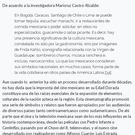
De acuerdo a la investigadora Maricruz Castro-Ricalde:
En Bogotá, Caracas, Santiago de Chile o Lima se puede
tomar tequila, escuchar mariachi, ir a restaurantes de
comida mexicana o poder solicitar, en sitios no
especializados, guacamole o salsa picante. Es decir, hay
una presencia significativa de la cultura mexicana,
constatada no sólo por la gastronomía, sino por imágenes
de Frida Kahlo, iconografía relacionada con la Virgen de
Guadalupe, sombreros charros, música ranchera e,
incluso, narcocorridos. Lo que los mexicanos consideran
sus símbolos nacionales, en muchos casos, forma parte de
la vida cotidiana en otros países de América Latina.
[34]
Aun cuando lo anterior ha sido un proceso desarrollado durante décadas,
no hay duda que la impronta del cine mexicano en su Edad Dorada
constituye una de las raíces esenciales de la expansión de elementos
culturales de la nación azteca en la región. Esta cinematografía promovió
una serie de símbolos y relatos que fueron apropiados por las audiencias
de diversos países tanto centroamericanos como sudamericanos. De ahí
parte que el cine y la televisión mexicana sean de los más influyentes en la
historia contemporánea, desde las películas con Pedro Infante o
Cantinflas
, pasando por el
Chavo del 8
, telenovelas, y el nuevo cine
desarrollado por realizadores como Alfonso Cuarón, Luis Estrada,