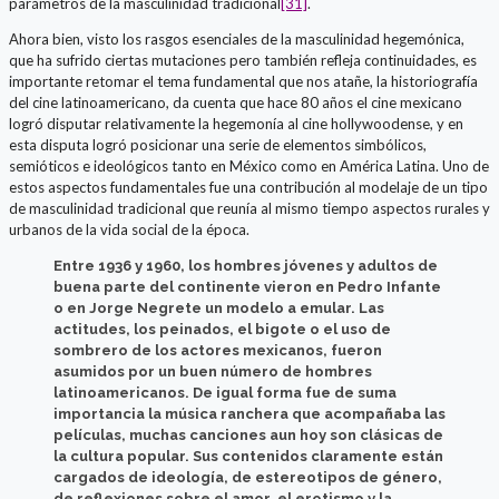
parámetros de la masculinidad tradicional
[31]
.
Ahora bien, visto los rasgos esenciales de la masculinidad hegemónica,
que ha sufrido ciertas mutaciones pero también refleja continuidades, es
importante retomar el tema fundamental que nos atañe, la historiografía
del cine latinoamericano, da cuenta que hace 80 años el cine mexicano
logró disputar relativamente la hegemonía al cine hollywoodense, y en
esta disputa logró posicionar una serie de elementos simbólicos,
semióticos e ideológicos tanto en México como en América Latina. Uno de
estos aspectos fundamentales fue una contribución al modelaje de un tipo
de masculinidad tradicional que reunía al mismo tiempo aspectos rurales y
urbanos de la vida social de la época.
Entre 1936 y 1960, los hombres jóvenes y adultos de
buena parte del continente vieron en Pedro Infante
o en Jorge Negrete un modelo a emular. Las
actitudes, los peinados, el bigote o el uso de
sombrero de los actores mexicanos, fueron
asumidos por un buen número de hombres
latinoamericanos. De igual forma fue de suma
importancia la música ranchera que acompañaba las
películas, muchas canciones aun hoy son clásicas de
la cultura popular. Sus contenidos claramente están
cargados de ideología, de estereotipos de género,
de reflexiones sobre el amor, el erotismo y la