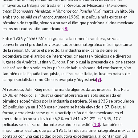
influyente, su trilogía centrada en la Revolución Mexicana (
El prisionero
trece
;
El compadre Mendoza
; y
Vámonos con Pancho Villa
) marca un hito. Sin
embargo, es
Allá en el rancho grande
(1936), su película más exitosa en
términos de taquilla, siendo a su vez el film que posiciona al cine mexicano
en los mercados latinoamericanos
[8]
.
Entre 1936 y 1960, México gracias a la comedia ranchera, se va a
convertir en el productor y exportador cinematográfico más importante
de la región. Durante el periodo, la industria mexicana de cine se
potenciará con el arribo de intérpretes, cineastas y técnicos de diversos
lugares de América Latina y Europa. Por lo cual la presencia del cine azteca
se hará sentir no solo en los países de habla hispana del continente, sino
también en la España franquista, en Francia e Italia, incluso en países del
campo socialista como Checoslovaquia y Yugoslavia
[9]
.
Al respecto, John King nos informa de algunos datos interesantes. Para
1938, en México la industria cinematográfica era solo superada en
términos económicos por la industria petrolera. Si en 1935 se produjeron
25 películas, ya en 1938 este número se había elevado a 57. De igual
forma, debe destacarse que la participación del cine mexicano en el
mercado interno se elevó de 6,2% en 1941 a 24.2% en 1949, 107
películas se realizaron durante ese año en cuestión
[10]
. También es
importante resaltar, que para 1951, la industria cinematográfica mexicana
contaba con una capacidad productiva excedentaria, al contar con 58