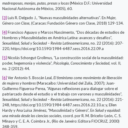
madresposas, monjas, putas, presas y locas
(México D.F.: Universidad
Nacional Autónoma de México, 2005), 60.
[3]
Luis R. Delgado J., “Nuevas masculinidades alternativas”. En
Mujer,
Género con Clase
, (Caracas: Fundación Género con Clase, 2018) 129-134.
[4]
Francisco Aguayo y Marcos Nascimento, “Dos décadas de estudios de
Hombres y Masculinidades en América Latina: avances y desafíos”,
Sexualidad, Salud y Sociedad – Revista Latinoamericana
, no. 22 (2016): 207-
220, https://doi.org/10.1590/1984-6487.sess.2016.22.09.a
[5]
Nicolás Schongut Grollmus, “La construcción social de la masculinidad:
poder, hegemonía y violencia”,
Psicología, Conocimiento y Sociedad
, vol. II,
no. 2 (2012): 44.
[6]
Ver Antonio S. Boscán Leal,
El feminismo como movimiento de liberación
de mujeres y hombres
(Maracaibo: Universidad del Zulia, 2007); Juan-
Guillermo Figueroa-Perea, “Algunas reflexiones para dialogar sobre el
patriarcado desde el estudio y el trabajo con varones y masculinidades”,
Sexualidad, Salud y Sociedad – Revista Latinoamericana
, no. 22 (2016): 221-
248, https://doi.org/10.1590/1984-6487.sess.2016.22.10.a; y, Ellen
Hardy y Ana Luisa Jiménez, “Masculinidad y Género”, En
Salud y equidad:
una mirada desde las ciencias sociales
, coord. por R. M. Briceño-León, C. S.
Minayo y C. E. A. Coimbra Jr., (Rio de Janeiro: Editora FIOCRUZ, 2000)
348-359.