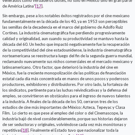
venerados como verdaderos dioses, no sólo en México sino en gran parte
de América Latina”
[17]
.
Sin embargo, pese a los notables éxitos registrados por el cine mexicano
fundamentalmente en la década de los 40, ya en 1953 son perceptibles
las semillas de la decadencia en el marco del gobierno de Adolfo Ruiz
Cortines. La industria cinematográfica fue perdiendo progresivamente
calidad y originalidad, aun cuando su productividad se mantuvo hasta la
década del 60. Un hecho que impactó negativamente fue la recuperación
de la competitividad del cine estadounidense, la industria cinematográfica
norteamericana se reestructura luego del fin de la segunda guerra mundial,
reclamando nuevamente sus nichos comerciales en el mercado mexicano y
latinoamericano. Otro factor, que deterioró la industria del cine en
México, fue la creciente monopolización de las políticas de financiación
estatal cada día más concentrada en manos de unos pocos y poderosos
productores, exhibidores y distribuidores. Por otro lado, la fortaleza de
los sindicatos, pertinente para las luchas reivindicativas y la defensa del
empleo, se convirtieron en obstáculos para el ingreso de nuevos talentos
a la industria. A finales de la década de los 50, cerraron tres de los
estudios de cine más importantes de México: Azteca, Tepeyac y Clasa
Film. Lo cierto es que pese al empleo del color o del Cinemascope, la
industria bajó de nivel considerablemente, porque sus historias dejaron
de ser seductoras y originales, volviéndose cada vez más monótonas y
repetitivas
[18]
. Finalmente el Estado tuvo que nacionalizar toda la