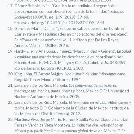
https://doi.org/10.1590/1984-6487.sess.2016.22.10.a
Gómez Beltrán, Iván. “Grindr y la masculinidad hegemónica:
aproximación comparativa al rechazo de la feminidad”.
Estudios
Sociológicos
XXXVII, no. 109 (2019): 39-68,
http://dx.doi.org/10.24201/es.2019v37n109.1644
González Marín, Daniel. “¿Es que no sabes que eres un hombre?
Star system y Masculinidades en cinco actores del cine mexicano”.
En
Miradas al cine mexicano, vol. 1
, editado por De Los Reyes,
Aurelio. México: IMCINE, 2016.
Hardy, Ellen y Ana Luisa, Jiménez. “Masculinidad y Género”. En
Salud
y equidad: una mirada desde las ciencias sociales
, coordinado por
Briceño-León, R., M. C. S. Minayo y C. E. A. Coimbra Jr., 348-359.
Rio de Janeiro: Editora FIOCRUZ, 2000.
King, John.
El Carrete Mágico. Una historia del cine latinoamericano
.
Bogotá: Tercer Mundo Editores, 1994.
Lagarde y de los Ríos, Marcela.
Los cautiverios de las mujeres:
madresposas, monjas, putas, presas y locas
. México D.F.: Universidad
Nacional Autónoma de México, 2005.
Lagarde y de los Ríos, Marcela.
El feminismo en mi vida. Hitos, claves y
topías
. México D.F.: Gobierno de la Ciudad de México/Instituto de
las Mujeres del Distrito Federal, 2012.
Martínez Piva, Jorge Mario, Ramón Padilla Pérez, Claudia Schatan
Pérez y Verónica Vega Montoya.
La Industria cinematográfica en
México y su participación en la cadena global de valor
. México D.F.: