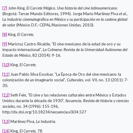
[7]
John King,
El Carrete Mágico. Una historia del cine latinoamericano
(Bogotá: Tercer Mundo Editores, 1994). Jorge Mario Martínez Piva
et al.
,
La Industria cinematográfica en México y su participación en la cadena global
de valor
(México D.F.: CEPAL/Naciones Unidas, 2010).
[8]
King,
El Carrete.
[9]
Maricruz Castro-Ricalde, “El cine mexicano de la edad de oro y su
impacto internacional”,
La Colmena: Revista de la Universidad Autónoma del
Estado de México
, 82 (2014): 9-16.
[10]
King,
El Carrete
.
[11]
Juan Pablo Silva Escobar, “La Época de Oro del cine mexicano: la
colonización de un imaginario social”,
Culturales
, vol. VII, no. 13 (2011): 7-
30.
[12]
Seth Fein, “El cine y las relaciones culturales entre México y Estados
Unidos durante la década de 1930”,
Secuencia, Revista de historia y ciencias
sociales
, no. 34 (1996): 155-196,
http://dx.doi.org/10.18234/secuencia.v0i34.527
[13]
Martínez Piva,
La Industria
.
[14]
King,
El Carrete
, 78
.