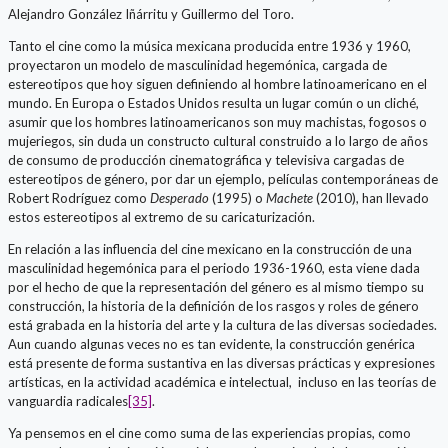
Alejandro González Iñárritu y Guillermo del Toro.
Tanto el cine como la música mexicana producida entre 1936 y 1960,
proyectaron un modelo de masculinidad hegemónica, cargada de
estereotipos que hoy siguen definiendo al hombre latinoamericano en el
mundo. En Europa o Estados Unidos resulta un lugar común o un cliché,
asumir que los hombres latinoamericanos son muy machistas, fogosos o
mujeriegos, sin duda un constructo cultural construido a lo largo de años
de consumo de producción cinematográfica y televisiva cargadas de
estereotipos de género, por dar un ejemplo, películas contemporáneas de
Robert Rodríguez como
Desperado
(1995) o
Machete
(2010), han llevado
estos estereotipos al extremo de su caricaturización.
En relación a las influencia del cine mexicano en la construcción de una
masculinidad hegemónica para el periodo 1936-1960, esta viene dada
por el hecho de que la representación del género es al mismo tiempo su
construcción, la historia de la definición de los rasgos y roles de género
está grabada en la historia del arte y la cultura de las diversas sociedades.
Aun cuando algunas veces no es tan evidente, la construcción genérica
está presente de forma sustantiva en las diversas prácticas y expresiones
artísticas, en la actividad académica e intelectual, incluso en las teorías de
vanguardia radicales
[35]
.
Ya pensemos en el cine como suma de las experiencias propias, como