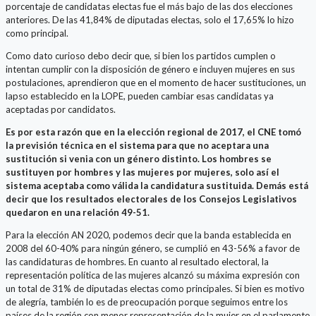
porcentaje de candidatas electas fue el más bajo de las dos elecciones
anteriores. De las 41,84% de diputadas electas, solo el 17,65% lo hizo
como principal.
Como dato curioso debo decir que, si bien los partidos cumplen o
intentan cumplir con la disposición de género e incluyen mujeres en sus
postulaciones, aprendieron que en el momento de hacer sustituciones, un
lapso establecido en la LOPE, pueden cambiar esas candidatas ya
aceptadas por candidatos.
Es por esta razón que en la elección regional de 2017, el CNE tomó
la previsión técnica en el sistema para que no aceptara una
sustitución si venia con un género distinto. Los hombres se
sustituyen por hombres y las mujeres por mujeres, solo así el
sistema aceptaba como válida la candidatura sustituida. Demás está
decir que los resultados electorales de los Consejos Legislativos
quedaron en una relación 49-51.
Para la elección AN 2020, podemos decir que la banda establecida en
2008 del 60-40% para ningún género, se cumplió en 43-56% a favor de
las candidaturas de hombres. En cuanto al resultado electoral, la
representación política de las mujeres alcanzó su máxima expresión con
un total de 31% de diputadas electas como principales. Si bien es motivo
de alegría, también lo es de preocupación porque seguimos entre los
países de la región con menor representación de la mujer en el parlamento