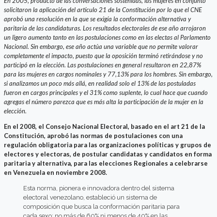
En 2005, producto de las conversaciones sostenidas, las mujeres en conjunto
solicitaron la aplicación del artículo 21 de la Constitución por lo que el CNE
aprobó una resolución en la que se exigía la conformación alternativa y
paritaria de las candidaturas. Los resultados electorales de ese año arrojaron
un ligero aumento tanto en las postulaciones como en las electas al Parlamento
Nacional. Sin embargo, ese año actúa una variable que no permite valorar
completamente el impacto, puesto que la oposición terminó retirándose y no
participó en la elección. Las postulaciones en general resultaron en 22,87%
para las mujeres en cargos nominales y 77,13% para los hombres. Sin embargo,
si analizamos un poco más allá, en realidad solo el 13% de las postuladas
fueron en cargos principales y el 31% como suplente, lo cual hace que cuando
agregas el número parezca que es más alta la participación de la mujer en la
elección.
En el 2008, el Consejo Nacional Electoral, basado en el art 21 de la
Constitución, aprobó las normas de postulaciones con una
regulación obligatoria para las organizaciones políticas y grupos de
electores y electoras, de postular candidatas y candidatos en forma
paritaria y alternativa, para las elecciones Regionales a celebrarse
en Venezuela en noviembre 2008.
Esta norma, pionera e innovadora dentro del sistema
electoral venezolano, estableció un sistema de
composición que busca la conformación paritaria para
cada sexo: no más de 60% ni menos de 40% en las