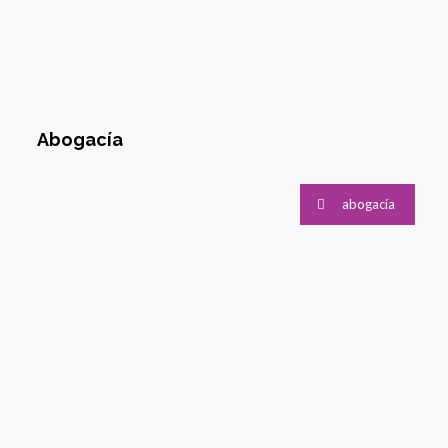
en América
Latina y el
Caribe
Abogacía
abogacía
10/02/2022
24/11/2021
DECLARACIÓN:
Comunicado
Foro de
por el 25-N:
ONGs de
¡Revictimizar
Mujeres y
es Violencia!
Feministas
preparatorio