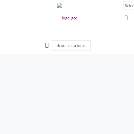
31/01/2026
31/01/2026
El Día
COP30: la
Internacional
importancia
de la Mujer
del Plan de
2026
Acción
destacará la
(2026-2034)
justicia, los
para el
derechos y
fortalecimiento